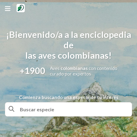
¡Bienvenido/a a la enciclopedia
de
las aves colombianas!
+1900
Aves
colombianas
con contenido
curado por expertos
Comienza buscando una especie de tu interés