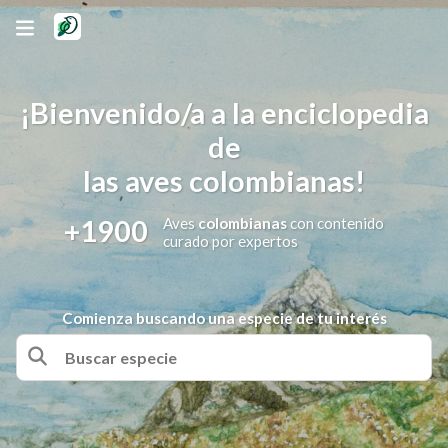
¡Bienvenido/a a la enciclopedia
de
las aves colombianas!
+1900
Aves
colombianas
con contenido
curado por expertos
Comienza buscando una especie de tu interés